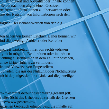
 Vollständigkeit und Aktualität der Inhalte können
 Seiten nach den allgemeinen Gesetzen
herte fremde Informationen zu überwachen oder
rrung der Nutzung von Informationen nach den
 möglich. Bei Bekanntwerden von den o.g.
seiten haben wir keinen Einfluss. Daher können wir
ind die jeweilige Anbieter oder Betreiber
nkt der Linksetzung frei von rechtswidrigen
ng nicht möglich. Bei direkten oder indirekten
ichtung ausschließlich in dem Fall nur bestehen,
htswidriger Inhalte zu verhindern.
nks und Verweise von Fragestellern,
ür Schäden, die aus der Nutzung oder Nichtnutzung
nicht derjenige, der über Links auf die jeweilige
e-im-internet.de/bundesrecht/urhg/gesamt.pdf) .
erieller Sicht des Urhebers außerhalb der Grenzen
https://www.gesetze-im-
rziellen Gebrauch erlaubt. Sind die Inhalte auf