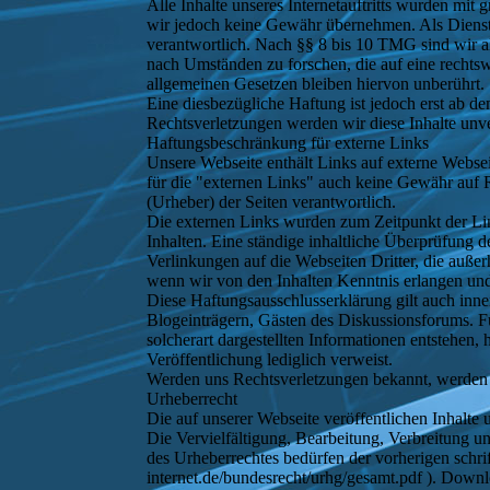
Alle Inhalte unseres Internetauftritts wurden mit 
wir jedoch keine Gewähr übernehmen. Als Dienste
verantwortlich. Nach §§ 8 bis 10 TMG sind wir al
nach Umständen zu forschen, die auf eine rechts
allgemeinen Gesetzen bleiben hiervon unberührt.
Eine diesbezügliche Haftung ist jedoch erst ab 
Rechtsverletzungen werden wir diese Inhalte unve
Haftungsbeschränkung für externe Links
Unsere Webseite enthält Links auf externe Webseit
für die "externen Links" auch keine Gewähr auf Ri
(Urheber) der Seiten verantwortlich.
Die externen Links wurden zum Zeitpunkt der Lin
Inhalten. Eine ständige inhaltliche Überprüfung d
Verlinkungen auf die Webseiten Dritter, die auße
wenn wir von den Inhalten Kenntnis erlangen und
Diese Haftungsausschlusserklärung gilt auch inne
Blogeinträgern, Gästen des Diskussionsforums. Fü
solcherart dargestellten Informationen entstehen, 
Veröffentlichung lediglich verweist.
Werden uns Rechtsverletzungen bekannt, werden d
Urheberrecht
Die auf unserer Webseite veröffentlichen Inhalte
Die Vervielfältigung, Bearbeitung, Verbreitung u
des Urheberrechtes bedürfen der vorherigen schri
internet.de/bundesrecht/urhg/gesamt.pdf ). Downl