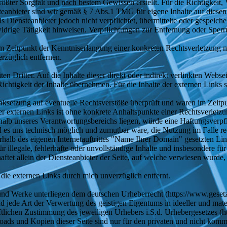
größter Sorgfalt und nach bestem Gewissen erstellt. Für die Richtigkeit,
anbieter sind wir gemäß § 7 Abs.1 TMG für eigene Inhalte auf diesen
s Diensteanbieter jedoch nicht verpflichtet, übermittelte oder gespeic
widrige Tätigkeit hinweisen. Verpflichtungen zur Entfernung oder Spe
dem Zeitpunkt der Kenntniserlangung einer konkreten Rechtsverletzung
rzüglich entfernen.
en Dritter. Auf die Inhalte dieser direkt oder indirekt verlinkten Web
chtigkeit der Inhalte übernehmen. Für die Inhalte der externen Links s
ksetzung auf eventuelle Rechtsverstöße überprüft und waren im Zeitpu
er externen Links ist ohne konkrete Anhaltspunkte einer Rechtsverletzu
rhalb unseres Verantwortungsbereichs liegen, würde eine Haftungsverpfl
 es uns technisch möglich und zumutbar wäre, die Nutzung im Falle rec
rhalb des eigenen Internetauftrittes "Name Ihrer Domain" gesetzten Li
r illegale, fehlerhafte oder unvollständige Inhalte und insbesondere f
haftet allein der Diensteanbieter der Seite, auf welche verwiesen wurde, 
ie externen Links durch mich unverzüglich entfernt.
 und Werke unterliegen dem deutschen Urheberrecht (https://www.gesetz
nd jede Art der Verwertung des geistigen Eigentums in ideeller und mat
ftlichen Zustimmung des jeweiligen Urhebers i.S.d. Urhebergesetzes (
oads und Kopien dieser Seite sind nur für den privaten und nicht komme